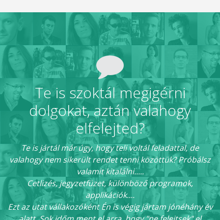
Te is szoktál megigérni
dolgokat, aztán valahogy
elfelejted?
Te is jártál már úgy, hogy teli voltál feladattal, de
valahogy nem sikerült rendet tenni közöttük? Próbálsz
valamit kitalálni.....
Cetlizés, jegyzetfüzet, különböző programok,
applikációk....
Ezt az utat vállakozóként Én is végig jártam jónéhány év
alatt. Sok időm ment el arra, hogy "ne felejtsek" el