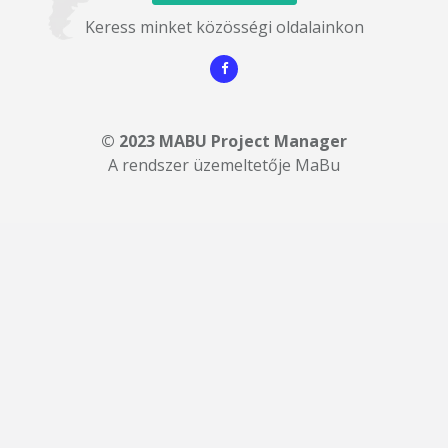
Keress minket közösségi oldalainkon
© 2023 MABU Project Manager
A rendszer üzemeltetője MaBu
Cookie-k: A választás a tiéd
Cookie-kat használunk a böngészési élmény javítására,
személyre szabott tartalom megjelenítésére, valamint
forgalmunk elemzésére. Az „Összes elfogadása” gombra
kattintva hozzájárulsz a cookie-k használatához.