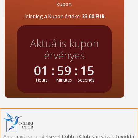
kupon.
Jelenleg a Kupon értéke:
33.00 EUR
Aktuális kupon
érvényes
01
:
59
:
14
Hours
Minutes
Seconds
Amennyiben rendelkezel
Colibri Club
kártyával,
további