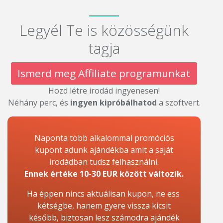
Legyél Te is közösségünk
tagja
Ismerd meg Affiliate programunkat
Hozd létre irodád ingyenesen!
Néhány perc, és
ingyen kipróbálhatod
a szoftvert.
Naponta több alkalommal promóciós
kupont adunk ajándékba amit a saját
irodádban tudsz felhasználni.
Ennek értéke 10-30 EUR között változik.
Ha éppen nincs aktuálisan kupon, ne ess
kétségbe, hanem gyere vissza kicsit
később, biztosan lesz számodra ajándék