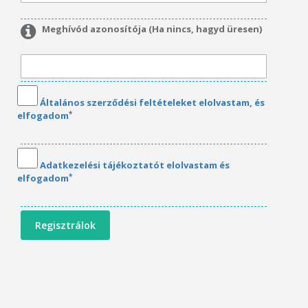
Meghívód azonosítója (Ha nincs, hagyd üresen)
Általános szerződési feltételeket elolvastam, és
*
elfogadom
Adatkezelési tájékoztatót elolvastam és
*
elfogadom
Regisztrálok