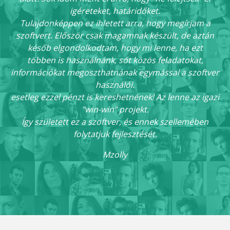
igéreteket, határidőket.
Tulajdonképpen ez ihletett arra, hogy megírjam a
szoftvert. Először csak magamnak készült, de aztán
későb elgondolkodtam, hogy mi lenne, ha ezt
többen is használnánk, sőt közös feladatokat,
információkat megoszthatnának egymással a szoftver
használói.
esetleg ezzel pénzt is kereshetnének! Az lenne az igazi
"win-win" projekt.
Így született ez a szoftver, és ennek szellemében
folytatjuk fejlesztését.
Mzolly