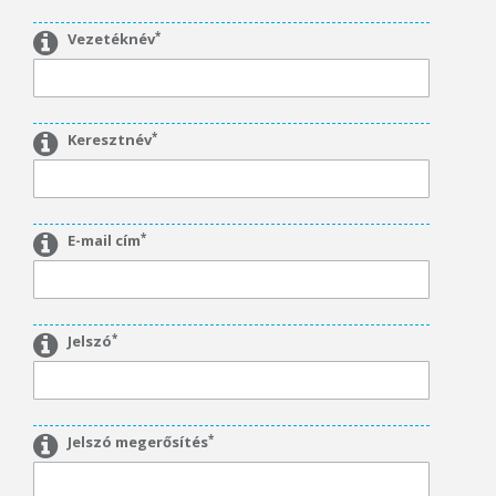
*
Vezetéknév
*
Keresztnév
*
E-mail cím
*
Jelszó
*
Jelszó megerősítés