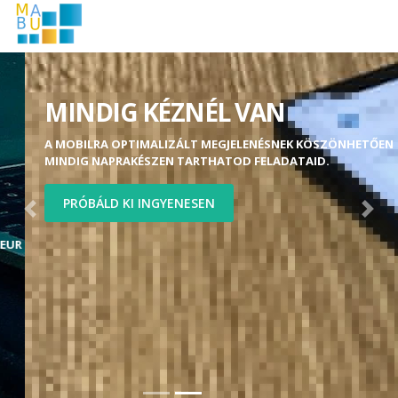
MINDIG KÉZNÉL VAN
A MOBILRA OPTIMALIZÁLT MEGJELENÉSNEK KÖSZÖNHETŐEN
MINDIG NAPRAKÉSZEN TARTHATOD FELADATAID.
PRÓBÁLD KI INGYENESEN
Previous
Next